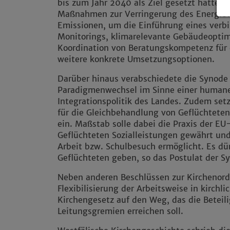
bis zum Jahr 2040 als Ziel gesetzt hatte. 
Maßnahmen zur Verringerung des Energiev
Emissionen, um die Einführung eines verb
Monitorings, klimarelevante Gebäudeoptim
Koordination von Beratungskompetenz für
weitere konkrete Umsetzungsoptionen.
Darüber hinaus verabschiedete die Synode
Paradigmenwechsel im Sinne einer humane
Integrationspolitik des Landes. Zudem set
für die Gleichbehandlung von Geflüchteten
ein. Maßstab solle dabei die Praxis der EU
Geflüchteten Sozialleistungen gewährt u
Arbeit bzw. Schulbesuch ermöglicht. Es d
Geflüchteten geben, so das Postulat der S
Neben anderen Beschlüssen zur Kirchenord
Flexibilisierung der Arbeitsweise in kirchl
Kirchengesetz auf den Weg, das die Beteil
Leitungsgremien erreichen soll.