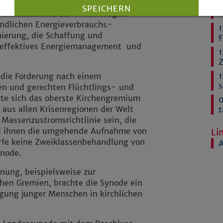
Dabei geht es um konkrete
SPEICHERN
erbrauchs und der Treibhausgas-
1
indlichen Energieverbrauchs-
1
ierung, die Schaffung und
Details anzeigen
F
 effektives Energiemanagement und
1
Impressum
|
Datenschutz
Z
1
 die Forderung nach einem
s
n und gerechten Flüchtlings- und
zte sich das oberste Kirchengremium
0
 aus allen Krisenregionen der Welt
t
-Massenzustromsrichtlinie sein, die
nd ihnen die umgehende Aufnahme von
Li
ürfe keine Zweiklassenbehandlung von
A
ynode.
nung, beispielsweise zur
ichen Gremien, brachte die Synode ein
igung junger Menschen in kirchlichen