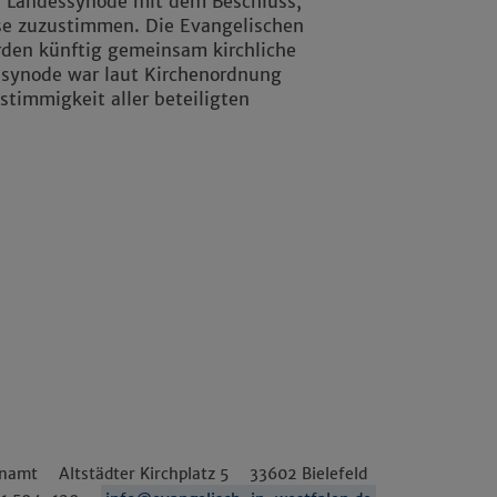
ie Landessynode mit dem Beschluss,
e zuzustimmen. Die Evangelischen
rden künftig gemeinsam kirchliche
ssynode war laut Kirchenordnung
stimmigkeit aller beteiligten
enamt
Altstädter Kirchplatz 5
33602
Bielefeld