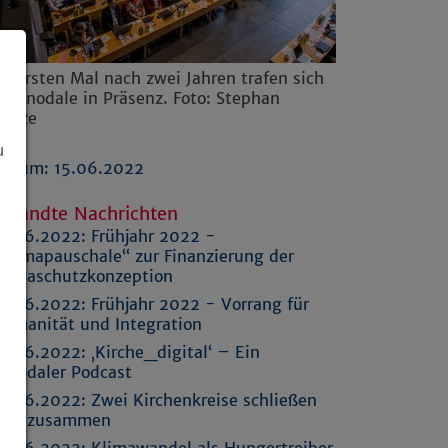
m ersten Mal nach zwei Jahren trafen sich
 Synodale in Präsenz. Foto: Stephan
hütze
u
atum: 15.06.2022
rwandte Nachrichten
5.06.2022:
Frühjahr 2022 -
Klimapauschale“ zur Finanzierung der
limaschutzkonzeption
5.06.2022:
Frühjahr 2022 - Vorrang für
umanität und Integration
4.06.2022:
‚Kirche_digital‘ – Ein
ynodaler Podcast
4.06.2022:
Zwei Kirchenkreise schließen
sich zusammen
4.06.2022:
Klimawandel als Hungertreiber