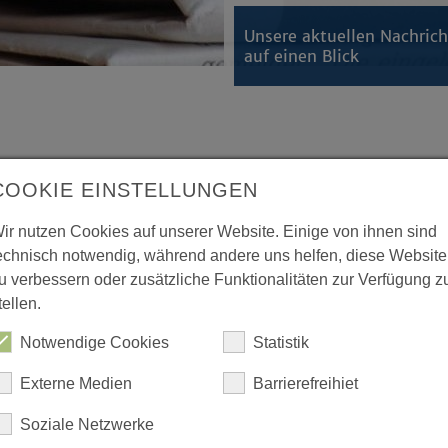
Unsere aktuellen Nachric
auf einen Blick
. Februar 2018 in Bielefeld
COOKIE EINSTELLUNGEN
er predigt in der Neustädter
ir nutzen Cookies auf unserer Website. Einige von ihnen sind
echnisch notwendig, während andere uns helfen, diese Website
alen (EKvW) feiert am Sonntag,
u verbessern oder zusätzliche Funktionalitäten zur Verfügung z
tellen.
dem Erzbistum Paderborn und
her Kirchen (ACK) einen
Notwendige Cookies
Statistik
.
Externe Medien
Barrierefreihiet
rienkirche (Papenmarkt 10a). In seiner
Soziale Netzwerke
rnum« (Das Wort Gottes bleibt in