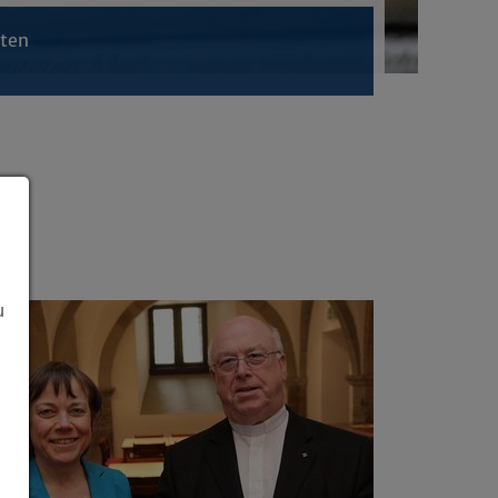
hten
u