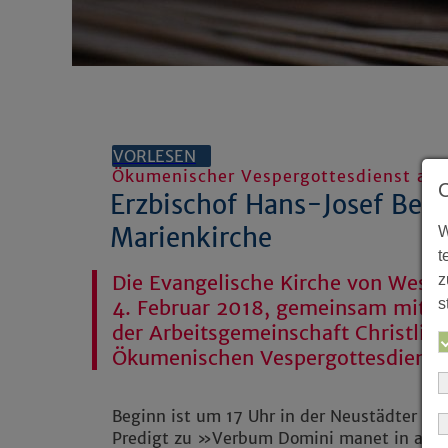
VORLESEN
Ökumenischer Vespergottesdienst am 4
Erzbischof Hans-Josef Beck
Marienkirche
W
t
Die Evangelische Kirche von Westf
z
s
4. Februar 2018, gemeinsam mit 
der Arbeitsgemeinschaft Christlic
Ökumenischen Vespergottesdienst
Beginn ist um 17 Uhr in der Neustädter Ma
Predigt zu »Verbum Domini manet in aete