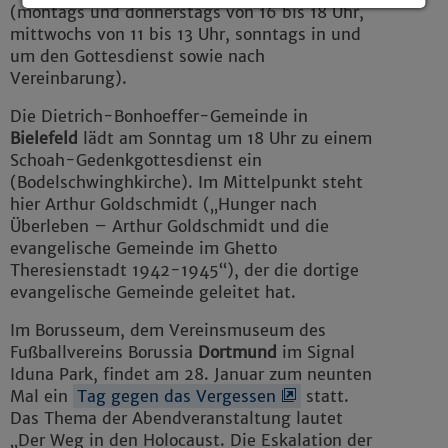
(montags und donnerstags von 16 bis 18 Uhr,
Details anzeigen
mittwochs von 11 bis 13 Uhr, sonntags in und
um den Gottesdienst sowie nach
Impressum
|
Datenschutz
Vereinbarung).
Die Dietrich-Bonhoeffer-Gemeinde in
Bielefeld
lädt am Sonntag um 18 Uhr zu einem
Schoah-Gedenkgottesdienst ein
(Bodelschwinghkirche). Im Mittelpunkt steht
hier Arthur Goldschmidt („Hunger nach
Überleben – Arthur Goldschmidt und die
evangelische Gemeinde im Ghetto
Theresienstadt 1942-1945“), der die dortige
evangelische Gemeinde geleitet hat.
Im Borusseum, dem Vereinsmuseum des
Fußballvereins Borussia
Dortmund
im Signal
Iduna Park, findet am 28. Januar zum neunten
Mal ein
Tag gegen das Vergessen
statt.
Das Thema der Abendveranstaltung lautet
„Der Weg in den Holocaust. Die Eskalation der