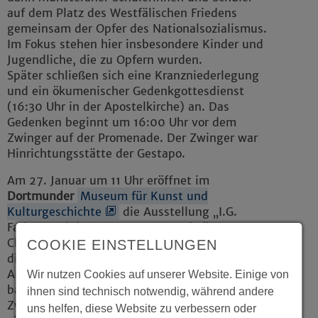
auf dem Platz des Westfälischen Friedens
gemeinsam der Opfer des Nationalsozialismus.
Im Fokus stehen hier insbesondere Kinder und
Jugendliche, die zu Opfern wurden.
Später schließen sich eine Kranzniederlegung
und ein ökumenischer Gedenkgottesdienst
(16:30 Uhr in der Apostelkirche) an. Das
Gedenken beginnt um 16:00 Uhr vor dem
Zwinger auf der Promenade. Der Zwinger war
Hinrichtungsstätte der Gestapo.
Am 27. Januar um 11 Uhr eröffnet im
Dortmunder
Museum für Kunst und
Kulturgeschichte
die Ausstellung „I.G.
Farben und das KZ Buna-Monowitz“. - Der
Chemiekonzern IG Farben ließ ab 1941 in
COOKIE EINSTELLUNGEN
direkter Nähe zum Konzentrationslager
Auschwitz die größte Chemiefabrik Europas
Wir nutzen Cookies auf unserer Website. Einige von
bauen, in der auch KZ-Häftlinge,
ihnen sind technisch notwendig, während andere
Zwangsarbeiter und Kriegsgefangene
uns helfen, diese Website zu verbessern oder