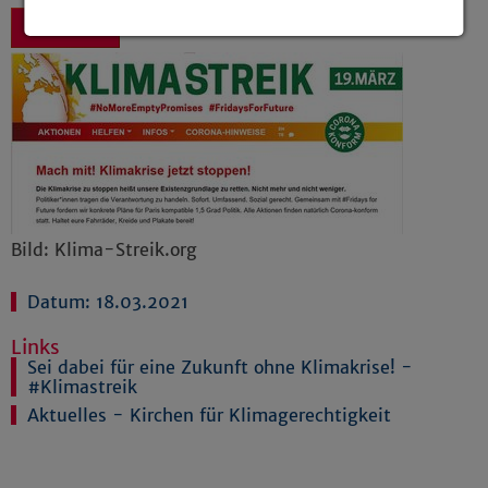
Zurück
Details anzeigen
Impressum
|
Datenschutz
Bild: Klima-Streik.org
Datum: 18.03.2021
Links
Sei dabei für eine Zukunft ohne Klimakrise! -
#Klimastreik
Aktuelles - Kirchen für Klimagerechtigkeit