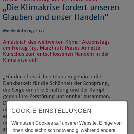
„Die Klimakrise fordert unseren
Glauben und unser Handeln“
MedienInfo 09/2021
Anlässlich des weltweiten Klima-Aktionstags
am Freitag (19. März) ruft Präses Annette
Kurschus zum entschlossenen Handeln in der
Klimakrise auf:
„Für den christlichen Glauben gehören die
Dankbarkeit für die Schönheit der Schöpfung,
die Sorge um ihre Erhaltung und der Kampf
gegen ihre Zerstörung untrennbar zusammen.
Die Klimakrise fordert unseren Glauben und
unser Handeln. Es braucht klare Worte,
COOKIE EINSTELLUNGEN
entschlossene Hoffnung und tätige Umkehr
und es braucht sie jetzt! Der Klimaaktionstag
Wir nutzen Cookies auf unserer Website. Einige von
am 19. März ist eine wichtige Gelegenheit
ihnen sind technisch notwendig, während andere