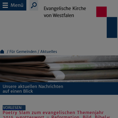
Menü
Für Gemeinden
Aktuelles
Unsere aktuellen Nachrichten
auf einen Blick
VORLESEN
Poetry Slam zum evangelischen Themenjahr
2015 »gotteswort – Reformation. Bild. Bibel«