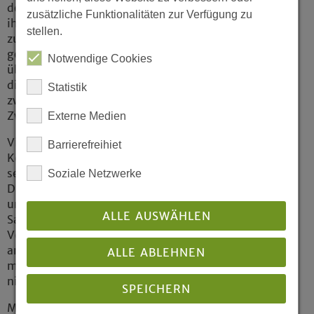
deutschsprachigen Slam-Szene, sagte in
zusätzliche Funktionalitäten zur Verfügung zu
ihrem Text über Menschenhandel: »Der Griff
stellen.
zum Abdeckstift ist zur Gewohnheit
geworden.« Er mildert blaue Flecken und
Notwendige Cookies
übertüncht so manches. Eindringliche Worte,
die unter die Haut gingen. Die junge Frau, die
Statistik
zwischen Wien und Berlin pendelt, wurde
Zweite an diesem Abend.
Externe Medien
Viele Lacher bekam der Drittplazierte Hinnerk
Barrierefreihiet
Köhn aus Eckernförde für die Geschichte über
seine Begegnung mit Petrus am Himmeltor.
Soziale Netzwerke
Die Darstellung eines rauchenden, saufenden
und kiffenden Petrus, der sich als
ALLE AUSWÄHLEN
Sachbearbeiter Nr. 1 gemeinsam mit dem
Verstorbenen das Video über dessen Leben
anschaut und sich Notizen in seinem Laptop
ALLE ABLEHNEN
macht, war witzig gemacht, satirisch, aber
nicht despektierlich.
SPEICHERN
Micha-El Goehre aus Bielefeld las aus dem