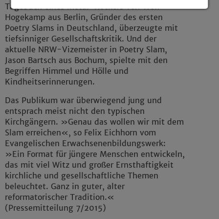
Tagebuch eines Metal-Rockers vor. Wolf
Details anzeigen
Hogekamp aus Berlin, Gründer des ersten
Poetry Slams in Deutschland, überzeugte mit
Impressum
|
Datenschutz
tiefsinniger Gesellschaftskritik. Und der
aktuelle NRW-Vizemeister in Poetry Slam,
Jason Bartsch aus Bochum, spielte mit den
Begriffen Himmel und Hölle und
Kindheitserinnerungen.
Das Publikum war überwiegend jung und
entsprach meist nicht den typischen
Kirchgängern. »Genau das wollen wir mit dem
Slam erreichen«, so Felix Eichhorn vom
Evangelischen Erwachsenenbildungswerk:
»Ein Format für jüngere Menschen entwickeln,
das mit viel Witz und großer Ernsthaftigkeit
kirchliche und gesellschaftliche Themen
beleuchtet. Ganz in guter, alter
reformatorischer Tradition.«
(Pressemitteilung 7/2015)