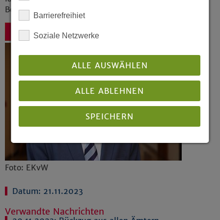
Bertrams zur Begründung seiner Entscheidung.
Barrierefreihiet
Zurück
Soziale Netzwerke
ALLE AUSWÄHLEN
ALLE ABLEHNEN
SPEICHERN
Details anzeigen
Foto: EKvW
Impressum
|
Datenschutz
Datum: 21.11.2023
Verwandte Nachrichten