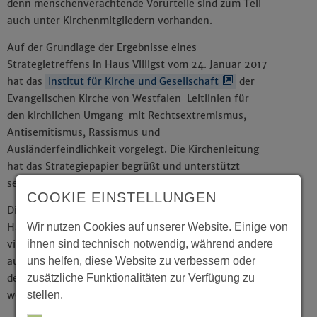
denn menschenverachtende Vorurteile sind zum Teil
auch unter Kirchenmitgliedern vorhanden.
Auf der Grundlage der Ergebnisse eines
Strategietreffens in Haus Villigst vom 24. Januar 2017
hat das
Institut für Kirche und Gesellschaft
der
Evangelischen Kirche von Westfalen Leitlinien für
den kirchlichen Umgang mit Rechtsextremismus,
Antisemitismus, Rassismus und
Ausländerfeindlichkeit vorgelegt. Die Kirchenleitung
hat das Strategiepapier begrüßt und unterstützt
seine Umsetzung.
COOKIE EINSTELLUNGEN
Die dort benannten Handlungsmöglichkeiten bzw.
Wir nutzen Cookies auf unserer Website. Einige von
Handlungsnotwendigkeiten bauen auf dem
ihnen sind technisch notwendig, während andere
vielfältigen kirchlichen Engagement »gegen rechts«
uns helfen, diese Website zu verbessern oder
auf. Diese Arbeit soll gestärkt, besser vernetzt und
zusätzliche Funktionalitäten zur Verfügung zu
deutlicher ins Licht der Öffentlichkeit gerückt
stellen.
werden.