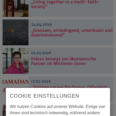
„Living together in a multi-faith-
society“
24.04.2026
„Grausam, erniedrigend, unwirksam und
diskriminierend“
03.03.2026
Präses besorgt um ökumenische
Partner im Mittleren Osten
17.02.2026
„Zeichen setzen für Dialog, Offenheit
und friedliches Zusammenleben“
COOKIE EINSTELLUNGEN
Wir nutzen Cookies auf unserer Website. Einige von
11.02.2026
ihnen sind technisch notwendig, während andere
Erster Metropolit in Deutschland