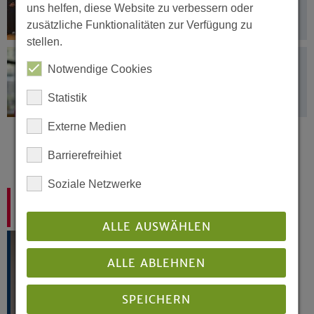
uns helfen, diese Website zu verbessern oder
kommt aus Westfalen
zusätzliche Funktionalitäten zur Verfügung zu
stellen.
27.01.2026
Notwendige Cookies
Präses über aktives Erinnern: „Es
kommt heute auf uns an“
Statistik
Externe Medien
Seite 1 von 3
Barrierefreihiet
1
2
3
»
Soziale Netzwerke
Ihr Ansprechpartner:
Ralf Lange-Sonntag
ALLE AUSWÄHLEN
ALLE ABLEHNEN
SPEICHERN