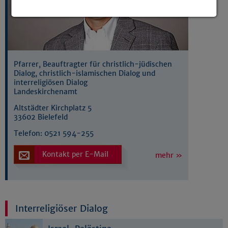
Details anzeigen
Impressum
|
Datenschutz
Pfarrer, Beauftragter für christlich-jüdischen
Dialog, christlich-islamischen Dialog und
interreligiösen Dialog
Landeskirchenamt
Altstädter Kirchplatz 5
33602 Bielefeld
Telefon:
0521 594-255
Kontakt per E-Mail
mehr »
Interreligiöser Dialog