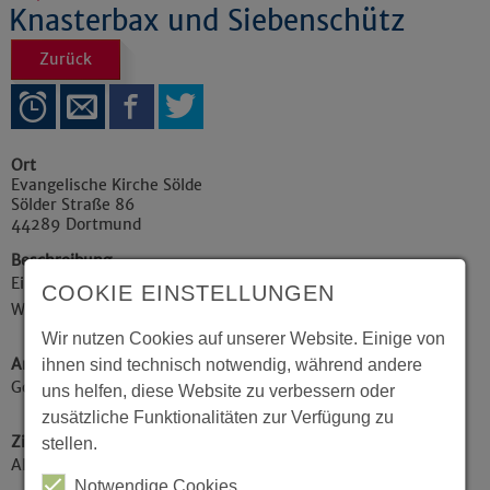
Knasterbax und Siebenschütz
Zurück
Ort
Evangelische Kirche Sölde
Sölder Straße 86
44289
Dortmund
Beschreibung
Ein Musical für Kinder von Heinz Lemmermann und
COOKIE EINSTELLUNGEN
Werner Schrader
Wir nutzen Cookies auf unserer Website. Einige von
Art der Veranstaltung / Kategorie
ihnen sind technisch notwendig, während andere
Gottesdienste, Konzerte / Theater / Musik
uns helfen, diese Website zu verbessern oder
zusätzliche Funktionalitäten zur Verfügung zu
Zielgruppe
stellen.
Alle Zielgruppen
Notwendige Cookies