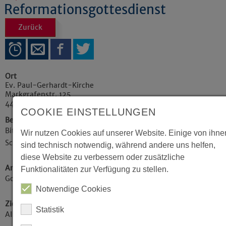
Reformationsgottesdienst
Zurück
Ort
Ev. Paul-Gerhardt-Kirche
Markgrafenstr. 125
44139
Dortmund
COOKIE EINSTELLUNGEN
Beschreibung
Bitte achten Sie auf den Aushang in unseren
Wir nutzen Cookies auf unserer Website. Einige von ihne
Schaukästen.
sind technisch notwendig, während andere uns helfen,
diese Website zu verbessern oder zusätzliche
Art der Veranstaltung / Kategorie
Funktionalitäten zur Verfügung zu stellen.
Gottesdienste
Notwendige Cookies
Zielgruppe
Statistik
Alle Zielgruppen