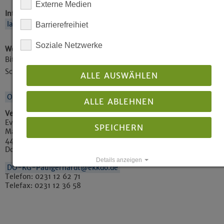
Externe Medien
Internetadresse (eigene Infos im Internet)
landing.churchdesk.com/de/e/42404046/reformationsgottesdi
Barrierefreihiet
Soziale Netzwerke
Weitere Informationen
Bitte achten Sie auf den Aushang in unseren
Schaukästen.
ALLE AUSWÄHLEN
Ort auf Karte anzeigen
ALLE ABLEHNEN
Veranstalter / veröffentlicht von
Ev. Paul-Gerhardt-Kirchengemeinde Dortmund
SPEICHERN
Markgrafenstraße 123
44139
Dortmund
Details anzeigen
DO-KG-Paulgerhardt@ekkdo.de
Telefon: 0231 12 62 71
Impressum
|
Datenschutz
Telefax: 0231 12 36 58