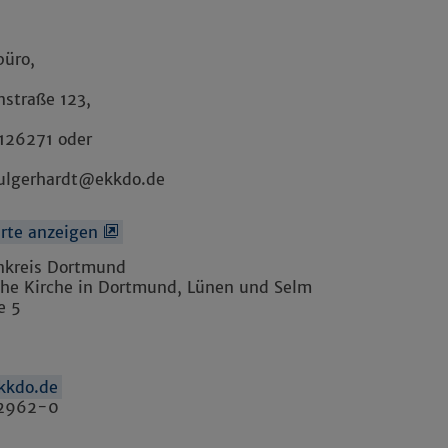
üro,
nstraße 123,
 126271 oder
lgerhardt@ekkdo.de
arte anzeigen
enkreis Dortmund
che Kirche in Dortmund, Lünen und Selm
e 5
kkdo.de
22962-0