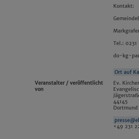
Kontakt:
Gemeindeb
Markgrafe
Tel.: 0231
do-kg-pau
Ort auf K
Veranstalter / veröffentlicht
Ev. Kirch
von
Evangelis
Jägerstraß
44145
Dortmund
presse@e
+49 231 