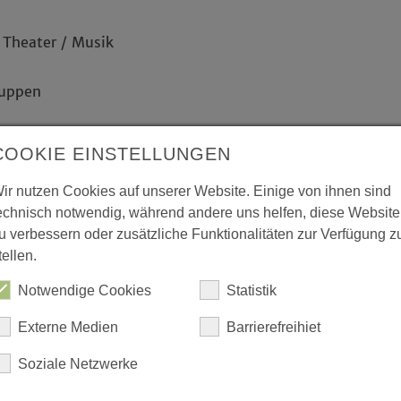
 Theater / Musik
ruppen
-gerhardt-dortmund.ekvw.de
COOKIE EINSTELLUNGEN
lgerhardt@ekkdo.de
ir nutzen Cookies auf unserer Website. Einige von ihnen sind
echnisch notwendig, während andere uns helfen, diese Website
u verbessern oder zusätzliche Funktionalitäten zur Verfügung z
Gerhardt-Chor Dortmund lädt zum
tellen.
bei einem besonderen Konzertprojekt ein:
Notwendige Cookies
Statistik
hes Chorkonzert, Sonntag, 20. September
Externe Medien
Barrierefreihiet
rogramm stehen internationale,
Soziale Netzwerke
he Lieder aus verschiedenen Ländern und
 rhythmisch, eingängig, besinnlich und