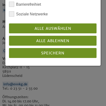
Barrierefreihiet
Internetadresse (eigene Infos im Internet)
www.altstadtorgel-luedenscheid.com
Soziale Netzwerke
Mitwirkende:
Anprechpartner: Hans-Christian Semmler
ALLE AUSWÄHLEN
Ansprechpartner
ALLE ABLEHNEN
Jonathan und Tom Scott
Ort auf Karte anzeigen
SPEICHERN
Veranstalter / veröffentlicht von
Ev. Versöhnungs-Kirchengemeinde Lüdenscheid
Kirchplatz 11 - 15
Details anzeigen
58511
Lüdenscheid
Impressum
|
Datenschutz
info@evvkg.de
Tel.: 0 23 51 - 2 55 00
Öffnungszeiten:
Di. 14.00 bis 17.00 Uhr,
Mi. bis Fr. 09.00 bis 11.00 Uhr