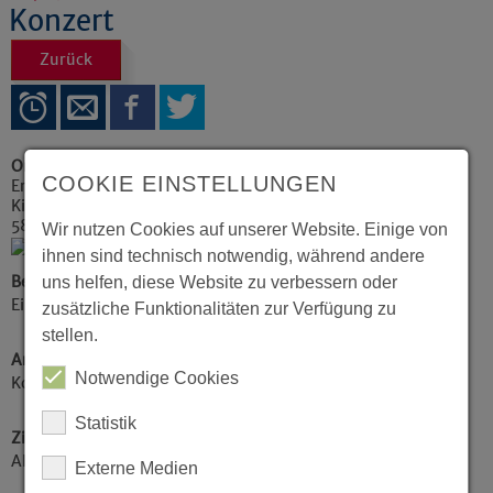
Konzert
Zurück
Ort
COOKIE EINSTELLUNGEN
Erlöserkirche
Kirchplatz 2
58511
Lüdenscheid
Wir nutzen Cookies auf unserer Website. Einige von
ihnen sind technisch notwendig, während andere
Beschreibung
uns helfen, diese Website zu verbessern oder
Eintritt: 18€
zusätzliche Funktionalitäten zur Verfügung zu
stellen.
Art der Veranstaltung / Kategorie
Notwendige Cookies
Konzerte / Theater / Musik
Statistik
Zielgruppe
Alle Zielgruppen
Externe Medien