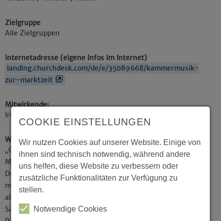
Zielgruppe
Alle Zielgruppen
Internetadresse (eigene Infos im Internet)
landing.churchdesk.com/de/e/35089668/kammermusik-
zur-marktzeit
Mitwirkende:
Irina Shilina - Cymbal
COOKIE EINSTELLUNGEN
Weitere Informationen
Wir nutzen Cookies auf unserer Website. Einige von
„CYMBAL-REZITAL“ Ein großes Anliegen der
ihnen sind technisch notwendig, während andere
Musikerin Irina Shilina ist es, die Vielseitigkeit des in
uns helfen, diese Website zu verbessern oder
Deutschland wenig bekannten Cymbals erlebbar zu
zusätzliche Funktionalitäten zur Verfügung zu
machen. Im Hamm ist die Botschafterin für das vor
stellen.
allem in Osteuropa weitverbreiteten Instruments am
Notwendige Cookies
Samstag, den 07.06.2025, um 11:15 Uhr in der