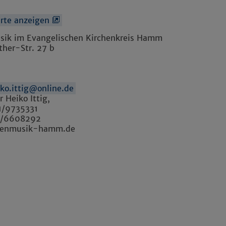
arte anzeigen
sik im Evangelischen Kirchenkreis Hamm
ther-Str. 27 b
iko.ittig@online.de
r Heiko Ittig,
81/9735331
1/6608292
henmusik-hamm.de