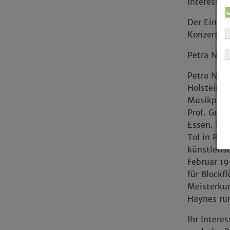
Interessan
Der Eintri
Konzertfi
Petra Nae
Petra Nae
Holstein),
Musikpäda
Prof. Gud
Essen. Dan
Tol in Rot
künstleris
Februar 19
für Blockf
Meisterkur
Haynes ru
Ihr Intere