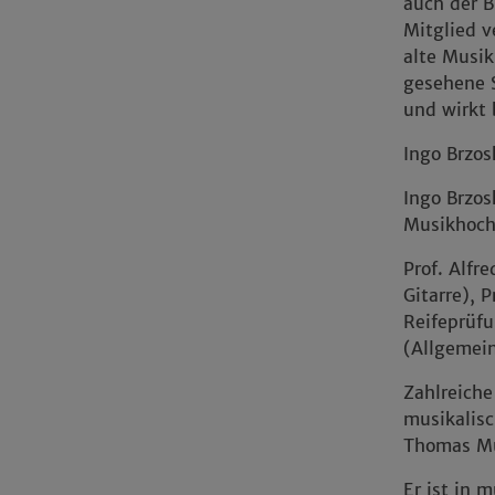
auch der B
Mitglied 
alte Musik
gesehene S
und wirkt 
Ingo Brzos
Ingo Brzos
Musikhoch
Prof. Alfr
Gitarre), P
Reifeprüfu
(Allgemei
Zahlreiche
musikalisc
Thomas Mü
Er ist in 