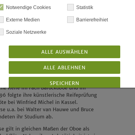
tes zu den gespielten Werken.
Notwendige Cookies
Statistik
tt ist frei, um Spenden zur
Externe Medien
Barrierefreihiet
nanzierung wird ausgangs gebeten.
thbohm:
Soziale Netzwerke
thbohm, geboren in Reinfeld (Schleswig-
 erhielt 1991 ihr Examen als Diplom-
ALLE AUSWÄHLEN
gogin mit dem Hauptfach Blockflöte bei
run Heyens an der Folkwang-Hochschule
ALLE ABLEHNEN
ach studierte sie Blockflöte u.a. bei Han
terdam. Im Juni 1995 erlangte sie ihre
SPEICHERN
che Reife im Fach Barockoboe und im
96 folgte ihre künstlerische Reifeprüfung
Details anzeigen
löte bei Winfried Michel in Kassel.
Impressum
|
Datenschutz
se u.a. bei Walter van Hauwe und Bruce
ndeten ihr Studium ab.
sse gilt in gleichen Maßen der Oboe als