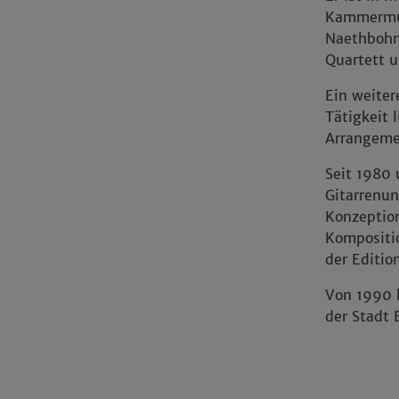
Kammermus
Naethbohm
Quartett u
Ein weiter
Tätigkeit 
Arrangeme
Seit 1980 
Gitarrenun
Konzeptio
Kompositi
der Editio
Von 1990 b
der Stadt 