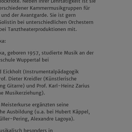
lockflöte. Neben ihrer Lehrtätigkeit ist sie
verschiedener Kammermusikgruppen für
 und der Avantgarde. Sie ist gern
olistin bei unterschiedlichen Orchestern
bei Tanztheaterproduktionen mit.
ka:
ka, geboren 1957, studierte Musik an der
schule Wuppertal bei
ed Eickholt (Instrumentalpädagogik
rof. Dieter Kreidler (Künstlerische
ng Gitarre) und Prof. Karl-Heinz Zarius
ne Musikerziehung).
 Meisterkurse ergänzten seine
he Ausbildung (u.a. bei Hubert Käppel,
ller-Pering, Alexandre Lagoya).
musikalisch besonders in