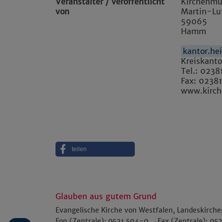
Veranstalter / veröffentlicht
Kirchenmu
von
Martin-Lu
59065
Hamm
kantor.he
Kreiskanto
Tel.: 023
Fax: 0238
www.kirc
teilen
Glauben aus gutem Grund
Evangelische Kirche von Westfalen, Landeskirch
Fon (Zentrale):
0521 594-0
Fax (Zentrale):
052