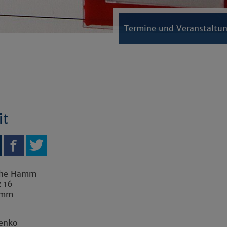
Termine und Veranstaltu
it
che Hamm
z 16
amm
penko