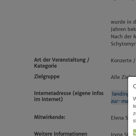
wurde in d
Jahren bek
Nach der M
Schytomyr 
Art der Veranstaltung /
Konzerte /
Kategorie
Zielgruppe
Alle Zielg
Internetadresse (eigene Infos
landing.
W
im Internet)
zur-markt
t
z
Mitwirkende:
Elena Stup
s
Weitere Informationen
Iryna Stu