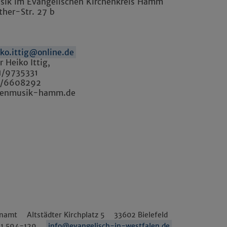
sik im Evangelischen Kirchenkreis Hamm
ther-Str. 27 b
iko.ittig@online.de
r Heiko Ittig,
81/9735331
1/6608292
henmusik-hamm.de
enamt
Altstädter Kirchplatz 5
33602
Bielefeld
1 594-129
info@evangelisch-in-westfalen.de