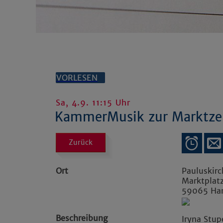
VORLESEN
Sa, 4.9. 11:15 Uhr
KammerMusik zur Marktze
Zurück
Ort
Pauluskir
Marktplat
59065
H
Beschreibung
Iryna Stu