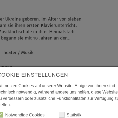
er Ukraine geboren. Im Alter von sieben
am sie ihren ersten Klavierunterricht.
usikfachschule in ihrer Heimatstadt
begann sie mit 19 Jahren an der...
 Theater / Musik
ruppen
COOKIE EINSTELLUNGEN
churchdesk.com/de/e/36902549/kammermusik-
ir nutzen Cookies auf unserer Website. Einige von ihnen sind
zeit
echnisch notwendig, während andere uns helfen, diese Website
u verbessern oder zusätzliche Funktionalitäten zur Verfügung z
enko - Domra; Iryna Stupenko - Klavier
tellen.
Notwendige Cookies
Statistik
penko