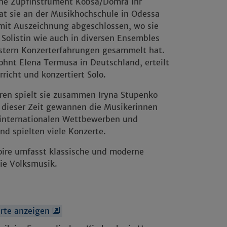
che Zupfinstrument Kobsa/Domra Ihr
at sie an der Musikhochschule in Odessa
mit Auszeichnung abgeschlossen, wo sie
 Solistin wie auch in diversen Ensembles
stern Konzerterfahrungen gesammelt hat.
ohnt Elena Termusa in Deutschland, erteilt
richt und konzertiert Solo.
hren spielt sie zusammen Iryna Stupenko
 dieser Zeit gewannen die Musikerinnen
 internationalen Wettbewerben und
und spielten viele Konzerte.
oire umfasst klassische und moderne
ie Volksmusik.
arte anzeigen