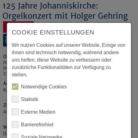
125 Jahre Johanniskirche:
Orgelkonzert mit Holger Gehring
Zurück
COOKIE EINSTELLUNGEN
Wir nutzen Cookies auf unserer Website. Einige von
ihnen sind technisch notwendig, während andere
Ort
uns helfen, diese Website zu verbessern oder
Johanniskirche
zusätzliche Funktionalitäten zur Verfügung zu
Johanniskirchplatz 1
33615
Bielefeld
stellen.
Art der Veranstaltung / Kategorie
Notwendige Cookies
Konzerte / Theater / Musik
Statistik
Zielgruppe
Alle Zielgruppen
Externe Medien
Barrierefreihiet
Weitere Informationen
Dresden trifft Bielefeld: Holger Gehring, Organist an
Soziale Netzwerke