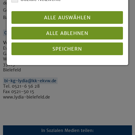
der Kreuzkirche Dresden, spielt Werke von J.S. Bach,
Gottfried August Homilius, Felix Mendelssohn-
ALLE AUSWÄHLEN
Bartholdy, Arnold Mendelssohn und Gerard Bunk.
ALLE ABLEHNEN
Ort auf Karte anzeigen
Veranstalter / veröffentlicht von
Evangelisch-Lutherische Lydia-Kirchengemeinde
SPEICHERN
Gastfreundliche und einladende Gemeinde im Bielefelder
Westen
Johanniskirchplatz 1
33615
Details anzeigen
Bielefeld
Impressum
|
Datenschutz
bi-kg-lydia@kk-ekvw.de
Tel. 0521-6 56 28
Fax 0521-50 15
www.lydia-bielefeld.de
In Sozialen Medien teilen: