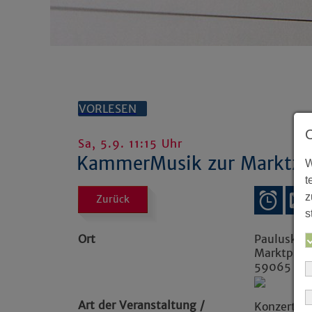
VORLESEN
Sa, 5.9. 11:15 Uhr
KammerMusik zur Marktze
W
t
z
Zurück
s
Ort
Pauluskir
Marktplat
59065
H
Art der Veranstaltung /
Konzerte /