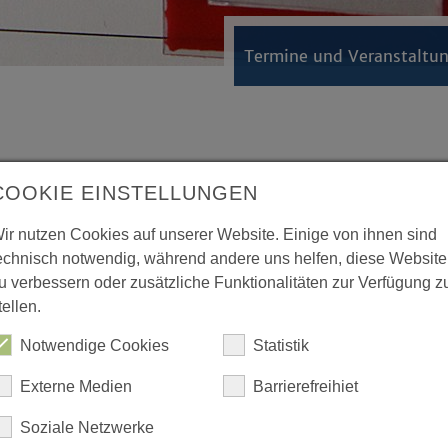
Termine und Veranstaltu
COOKIE EINSTELLUNGEN
it
ir nutzen Cookies auf unserer Website. Einige von ihnen sind
echnisch notwendig, während andere uns helfen, diese Website
u verbessern oder zusätzliche Funktionalitäten zur Verfügung z
tellen.
che Hamm
Notwendige Cookies
Statistik
z 16
amm
Externe Medien
Barrierefreihiet
Soziale Netzwerke
 Theater / Musik