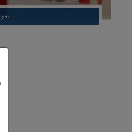
ngen
u