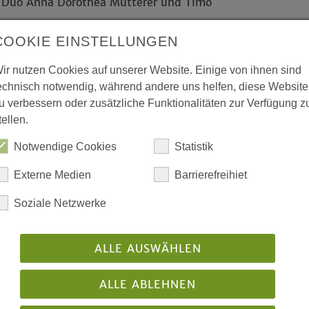
-Duo Anna Dorothea Mutterer und Timo
COOKIE EINSTELLUNGEN
 ÜBER BRÜCKEN - Konzert mit Anna
utterer (Violine) und Timo Böcking
ir nutzen Cookies auf unserer Website. Einige von ihnen sind
echnisch notwendig, während andere uns helfen, diese Website
u verbessern oder zusätzliche Funktionalitäten zur Verfügung z
tellen.
Notwendige Cookies
Statistik
Ankommen/Stehkaffee
Externe Medien
Barrierefreihiet
est of Klassik & Pop: Singen mit Sarah
Soziale Netzwerke
2:45 Uhr Mitgliederversammlung des
ALLE AUSWÄHLEN
chen Kirchenmusikwerkes
Uhr Mittagessen für die Teilnehmenden der
ALLE ABLEHNEN
tage kirchenmusik