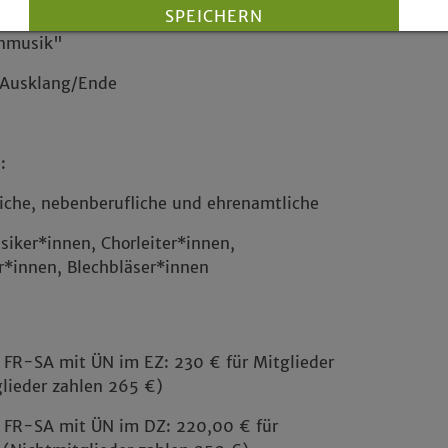
SPEICHERN
 Podiumsgespräch zum Thema "Zukünfte
enmusik"
Details anzeigen
 Ausklang/Ende
Impressum
|
Datenschutz
:
iche, nebenberufliche und ehrenamtliche
iker*innen, Chorleiter*innen,
r*innen, Blechbläser*innen
 FR-SA mit ÜN im EZ: 230 € für Mitglieder
lieder zahlen 265 €)
 FR-SA mit ÜN im DZ: 220,00 € für