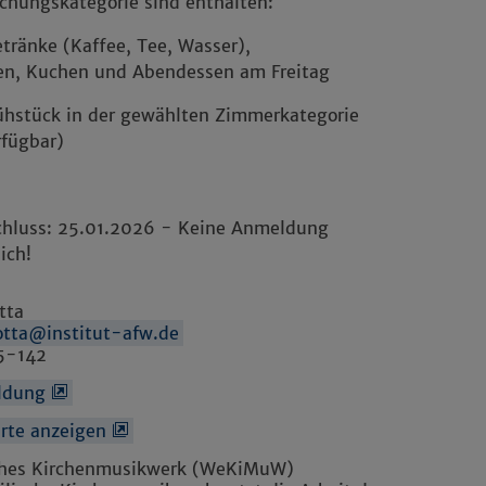
chungskategorie sind enthalten:
ränke (Kaffee, Tee, Wasser),
en, Kuchen und Abendessen am Freitag
ühstück in der gewählten Zimmerkategorie
rfügbar)
hluss: 25.01.2026 - Keine Anmeldung
ich!
tta
tta@institut-afw.de
5-142
ldung
arte anzeigen
ches Kirchenmusikwerk (WeKiMuW)