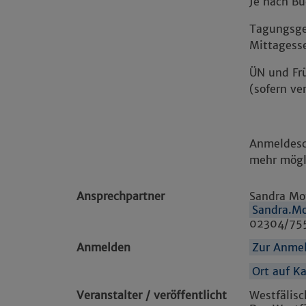
Je nach Bu
Tagungsget
Mittagess
ÜN und Fr
(sofern ve
Anmeldesc
mehr mögl
Ansprechpartner
Sandra Mo
Sandra.Mo
02304/75
Anmelden
Zur Anme
Ort auf K
Veranstalter / veröffentlicht
Westfälis