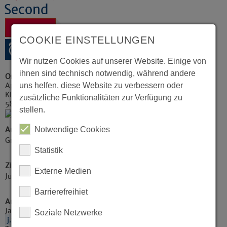
Second
Zurück
COOKIE EINSTELLUNGEN
Wir nutzen Cookies auf unserer Website. Einige von
ihnen sind technisch notwendig, während andere
Ort
uns helfen, diese Website zu verbessern oder
Apostelkirche
Kirchstraße 16
zusätzliche Funktionalitäten zur Verfügung zu
58515
Lüdenscheid
stellen.
Notwendige Cookies
Art der Veranstaltung / Kategorie
Gruppen / Kreise
Statistik
Zielgruppe
Externe Medien
Jugendliche, Konfirmanden
Barrierefreihiet
Ansprechpartner
Jan Trimpop
Soziale Netzwerke
j.trimpop@evvkg.de