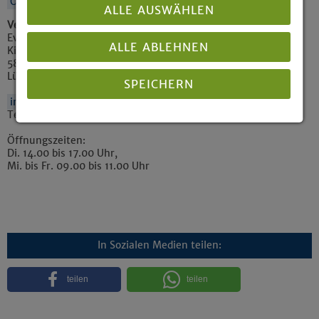
Ort auf Karte anzeigen
ALLE AUSWÄHLEN
Veranstalter / veröffentlicht von
Ev. Versöhnungs-Kirchengemeinde Lüdenscheid
ALLE ABLEHNEN
Kirchplatz 11 - 15
58511
Lüdenscheid
SPEICHERN
info@evvkg.de
Tel.: 0 23 51 - 2 55 00
Details anzeigen
Öffnungszeiten:
Di. 14.00 bis 17.00 Uhr,
Impressum
|
Datenschutz
Mi. bis Fr. 09.00 bis 11.00 Uhr
In Sozialen Medien teilen:
teilen
teilen