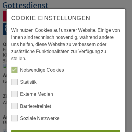
Gottesdienst
Zurück
COOKIE EINSTELLUNGEN
Wir nutzen Cookies auf unserer Website. Einige von
ihnen sind technisch notwendig, während andere
uns helfen, diese Website zu verbessern oder
Ort
Erlöserkirche
zusätzliche Funktionalitäten zur Verfügung zu
Kirchplatz 2
stellen.
58511
Lüdenscheid
Notwendige Cookies
Art der Veranstaltung / Kategorie
Gottesdienste
Statistik
Externe Medien
Zielgruppe
Alle Zielgruppen
Barrierefreihiet
Ansprechpartner
Soziale Netzwerke
Ute Kaiser, Prädikantin