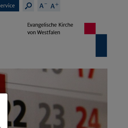
ervice
u