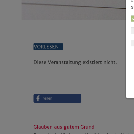
s
VORLESEN
Diese Veranstaltung existiert nicht.
teilen
Glauben aus gutem Grund