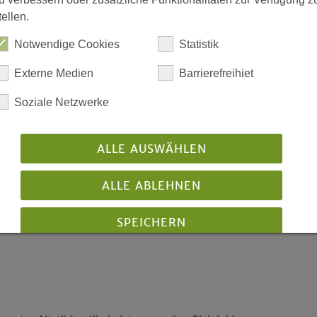
tellen.
Termine und Veranstaltu
Notwendige Cookies
Statistik
Externe Medien
Barrierefreihiet
Soziale Netzwerke
ALLE AUSWÄHLEN
ALLE ABLEHNEN
SPEICHERN
Details anzeigen
Impressum
|
Datenschutz