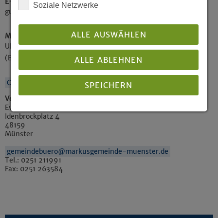
E-Mail
Soziale Netzwerke
gute.nachricht@markusgemeinde-muenster.de
ALLE AUSWÄHLEN
Mitwirkende:
Ulrike Lausberg (Orgel), Corinna Guzinski
(Blockflöten) und Pfarrerin Stoll-Großhans (Texte)
ALLE ABLEHNEN
Ort auf Karte anzeigen
SPEICHERN
Veranstalter / veröffentlicht von
Ev. Markus-Kirchengemeinde Münster
Idenbrockplatz 4
Details anzeigen
48159
Münster
Impressum
|
Datenschutz
gemeindebuero@markusgemeinde-muenster.de
Tel.: 0251 211991
Fax: 0251 263584