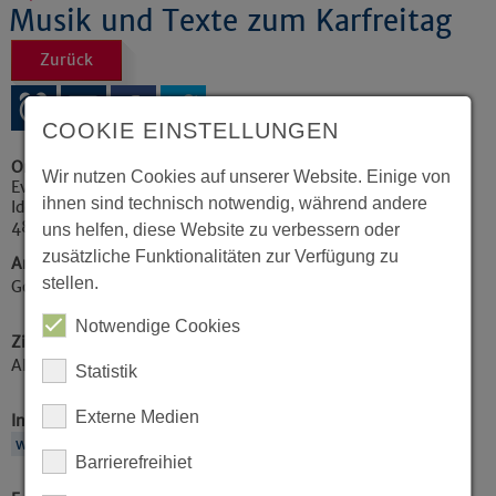
Musik und Texte zum Karfreitag
Zurück
COOKIE EINSTELLUNGEN
Ort
Wir nutzen Cookies auf unserer Website. Einige von
Ev. Markus-Kirche
ihnen sind technisch notwendig, während andere
Idenbrockplatz 4
48159
Münster
uns helfen, diese Website zu verbessern oder
zusätzliche Funktionalitäten zur Verfügung zu
Art der Veranstaltung / Kategorie
stellen.
Gottesdienste
Notwendige Cookies
Zielgruppe
Alle Zielgruppen
Statistik
Externe Medien
Internetadresse (eigene Infos im Internet)
www.markusgemeinde-muenster.de
Barrierefreihiet