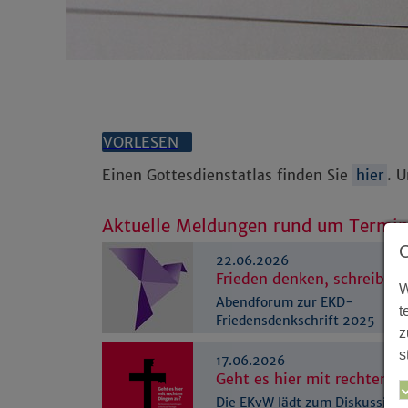
VORLESEN
Einen Gottesdienstatlas finden Sie
hier
. 
Aktuelle Meldungen rund um Termi
22.06.2026
Frieden denken, schreiben
W
Abendforum zur EKD-
t
Friedensdenkschrift 2025
z
s
17.06.2026
Geht es hier mit rechten D
Die EKvW lädt zum Diskussions