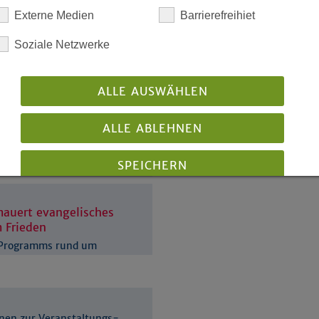
Zielgruppe:
Externe Medien
Barrierefreihiet
Soziale Netzwerke
Suchformular absch
htlingtag 2026 in
ALLE AUSWÄHLEN
ALLE ABLEHNEN
[1]
«
17
18
19
20
21
i-faith-society“
Begegnungsreise nach
SPEICHERN
Details anzeigen
mauert evangelisches
 Frieden
Impressum
|
Datenschutz
s Programms rund um
026
nen zur Veranstaltungs-