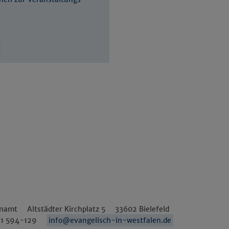
enamt
Altstädter Kirchplatz 5
33602
Bielefeld
1 594-129
info@evangelisch-in-westfalen.de