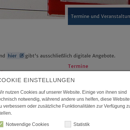
Termine und Veranstaltu
Und
hier
gibt's ausschließlich digitale Angebote.
Termine
ne
Veranstaltungen
COOKIE EINSTELLUNGEN
, machen
Highlights:
ir nutzen Cookies auf unserer Website. Einige von ihnen sind
echnisch notwendig, während andere uns helfen, diese Website
u verbessern oder zusätzliche Funktionalitäten zur Verfügung z
Kategorie:
tellen.
ingen zu?
Notwendige Cookies
Statistik
tag über die Gefahren