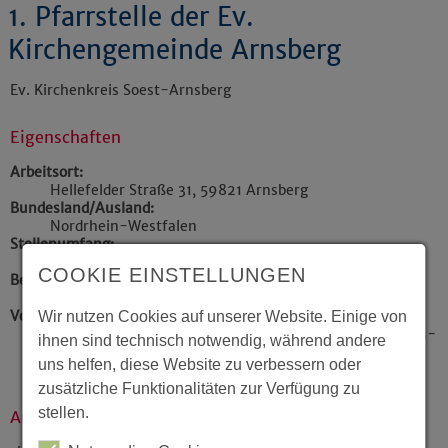
1. Pfarrstelle der Ev.
Kirchengemeinde Arnsberg
Ev. Kirchenkreis Soest-Arnsberg
Eigenschaften
Arbeitsort:
Hellefelder Straße 31, 59821 Arnsberg
Bundesland/Ausland:
Nordrhein-Westfalen
Stellenumfang:
Vollzeit
COOKIE EINSTELLUNGEN
Befristung:
keine Befristung
Voraussetzung:
Wir nutzen Cookies auf unserer Website. Einige von
Wenn es für diese Stelle Voraussetzungen zur Religions-
ihnen sind technisch notwendig, während andere
und Konfessionszugehörigkeit geben sollte, finden Sie
uns helfen, diese Website zu verbessern oder
Angaben dazu in der Stellenanzeige.
zusätzliche Funktionalitäten zur Verfügung zu
stellen.
Aufgabenbeschreibung