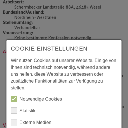
Arbeitsort:
Schermbecker Landstraße 88A, 46485 Wesel
Bundesland/Ausland:
Nordrhein-Westfalen
Stellenumfang:
Verhandelbar
Voraussetzung:
Keine bestimmte Konfession notwendig
COOKIE EINSTELLUNGEN
Aufgabenbeschreibung
Wir nutzen Cookies auf unserer Website. Einige von
Durchführung von praxisnahem und theoretischem
Unterricht in der Ergotherapie
ihnen sind technisch notwendig, während andere
uns helfen, diese Website zu verbessern oder
Entwicklung und kontinuierliche Weiterentwicklung von
Lehrkonzepten zur Förderung der fachlichen und
zusätzliche Funktionalitäten zur Verfügung zu
sozialen Kompetenzen unserer Schüler:innen
stellen.
Begleitung und Betreuung der Studierenden in der
praktischen Ausbildung sowie bei Projekten und
Notwendige Cookies
Fallarbeiten
Enge Zusammenarbeit im multiprofessionellen Team zur
Statistik
Sicherstellung einer hochwertigen Ausbildung
Externe Medien
Voraussetzungen