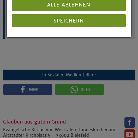
E-Mail:
maria.schulz@ekvw.de
ALLE ABLEHNEN
SPEICHERN
Fachstelle „Prävention und Intervention der EKvW“
Details anzeigen
Impressum
|
Datenschutz
In Sozialen Medien teilen:
teilen
teilen
Glauben aus gutem Grund
Evangelische Kirche von Westfalen, Landeskirchenamt
Altstädter Kirchplatz 5
33602
Bielefeld