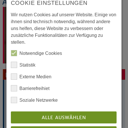
Alexander Bremermann
COOKIE EINSTELLUNGEN
Wir nutzen Cookies auf unserer Website. Einige von
ihnen sind technisch notwendig, während andere
uns helfen, diese Website zu verbessern oder
zusätzliche Funktionalitäten zur Verfügung zu
stellen.
Notwendige Cookies
Statistik
Kontakt per E-Mail
Externe Medien
Alexander Bremermann
Barrierefreihiet
Soziale Netzwerke
Landeskirchenamt
Altstädter Kirchplatz 5
33602 Bielefeld
ALLE AUSWÄHLEN
Telefon: 0521 594-298