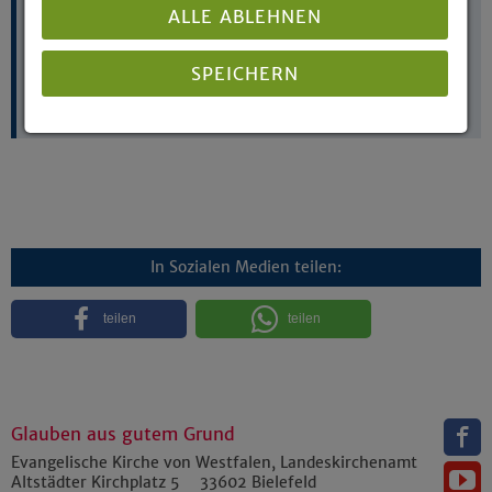
E-Mail:
alexander.bremermann@ekvw.de
ALLE ABLEHNEN
SPEICHERN
Juristisches Dezernat Recht und Organisation
Details anzeigen
Impressum
|
Datenschutz
In Sozialen Medien teilen:
teilen
teilen
Glauben aus gutem Grund
Evangelische Kirche von Westfalen, Landeskirchenamt
Altstädter Kirchplatz 5
33602
Bielefeld