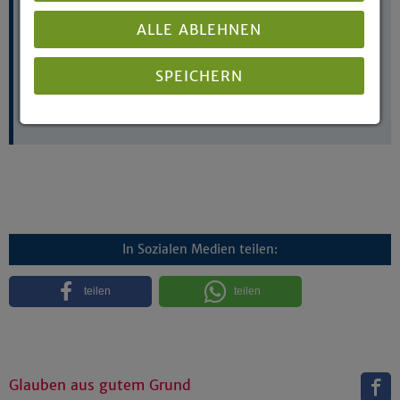
Telefon: 0521 594-255
E-Mail:
ralf.lange-sonntag@ekvw.de
ALLE ABLEHNEN
SPEICHERN
Dezernat für Mission und Ökumene, Islamdialog,
Judentumdialog, Interreligiöser Dialog
Details anzeigen
Impressum
|
Datenschutz
In Sozialen Medien teilen:
teilen
teilen
Glauben aus gutem Grund