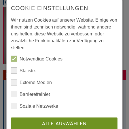
Ralf Lange-Sonntag
COOKIE EINSTELLUNGEN
Wir nutzen Cookies auf unserer Website. Einige von
ihnen sind technisch notwendig, während andere
uns helfen, diese Website zu verbessern oder
zusätzliche Funktionalitäten zur Verfügung zu
stellen.
Notwendige Cookies
Statistik
Kontakt per E-Mail
Externe Medien
Ralf Lange-Sonntag
Pfarrer, Beauftragter für christlich-jüdischen Dialog,
Barrierefreihiet
christlich-islamischen Dialog und interreligiösen Dialog
Soziale Netzwerke
Landeskirchenamt
Altstädter Kirchplatz 5
33602 Bielefeld
ALLE AUSWÄHLEN