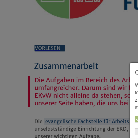
VORLESEN
Zusammenarbeit
Die Aufgaben im Bereich des Arbe
W
umfangreicher. Darum sind wir froh
t
EKvW nicht alleine da stehen, son
z
unserer Seite haben, die uns bei d
s
Die
evangelische Fachstelle für Arbeits-
unselbstständige Einrichtung der EKD, berä
unserer wichtigen Aufgabe.