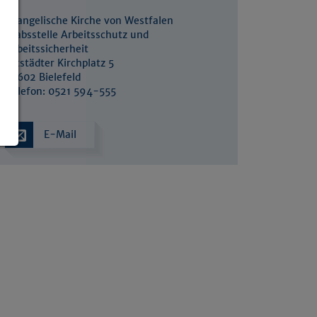
Evangelische Kirche von Westfalen
Stabsstelle Arbeitsschutz und
Arbeitssicherheit
Altstädter Kirchplatz 5
33602 Bielefeld
Telefon: 0521 594-555
E-Mail