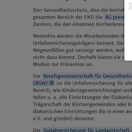
Den Gesundheitsschutz, also die betriebsä
gesamten Bereich der EKD die
BG preven
Zentren, die den einzelnen Kirchenkreisen
Weiterhin werden die Mitarbeitenden der
Unfallversicherungsträgern betreut. Sie so
Wegeunfällen gut versorgt werden, wollen ab
nicht dazu kommt. Deshalb bieten sie vie
Medien zur Prävention an.
Die
Berufsgenossenschaft für Gesundheits
(BGW)
ist die Unfallversicherung für al
Bereich, wie Kindertageseinrichtungen un
fallen u. a. alle Einrichtungen der Diakoni
Trägerschaft der Kirchengemeinden oder Ki
diakonischen Einrichtungen die in einer an
e.V. und gGmbH) darunter.
Die
Sozialversicherung für Landwirtschaft