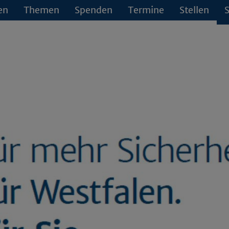
en
Themen
Spenden
Termine
Stellen
S