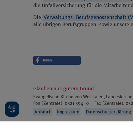
die Unfallversicherung für die Mitarbeiten
Die
Verwaltungs-Berufsgenossenschaft (
alle übrigen Berufsgruppen, sowie unsere 
teilen
Glauben aus gutem Grund
Evangelische Kirche von Westfalen, Landeskirch
Fon (Zentrale):
0521 594-0
Fax (Zentrale):
052
Anfahrt
Impressum
Datenschutzerklärung