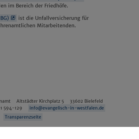
den im Bereich der Friedhöfe.
VBG)
ist die Unfallversicherung für
ehrenamtlichen Mitarbeitenden.
enamt
Altstädter Kirchplatz 5
33602
Bielefeld
1 594-129
info@evangelisch-in-westfalen.de
Transparenzseite