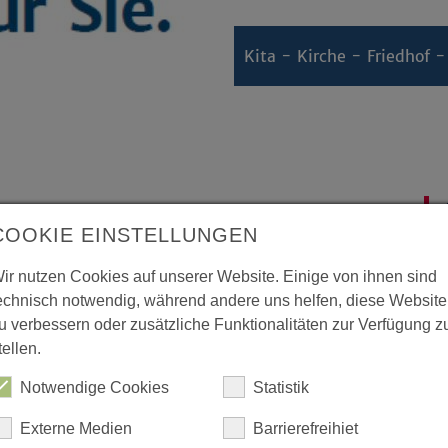
Kita - Kirche - Friedhof 
COOKIE EINSTELLUNGEN
itsschutzes werden immer
ir nutzen Cookies auf unserer Website. Einige von ihnen sind
, dass wir als Mitarbeiter der
echnisch notwendig, während andere uns helfen, diese Website
dern auch kompetente Partner an
u verbessern oder zusätzliche Funktionalitäten zur Verfügung z
ieser Aufgabe unterstützen.
tellen.
Notwendige Cookies
Statistik
 und Gesundheitsschutz (EFAS),
als
t, schult und unterstütz uns in
Externe Medien
Barrierefreihiet