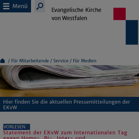
Menü
Für Mitarbeitende
Service
Für Medien
Hier finden Sie die aktuellen Pressemitteilungen der
EKvW
VORLESEN
Statement der EKvW zum Internationalen Tag
gegen Homo-, Bi-, Inter- und