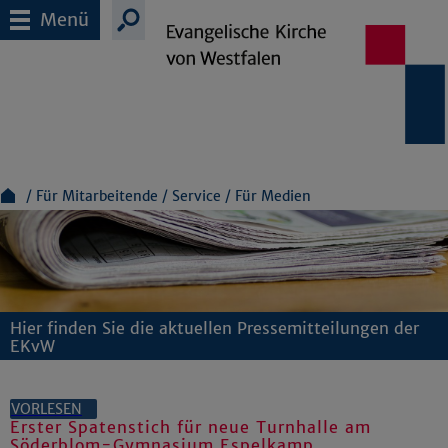
Menü
Für Mitarbeitende
Service
Für Medien
Hier finden Sie die aktuellen Pressemitteilungen der
EKvW
VORLESEN
Erster Spatenstich für neue Turnhalle am
Söderblom-Gymnasium Espelkamp