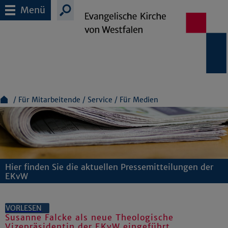
Menü
Für Mitarbeitende
Service
Für Medien
Hier finden Sie die aktuellen Pressemitteilungen der
EKvW
VORLESEN
Susanne Falcke als neue Theologische
Vizepräsidentin der EKvW eingeführt