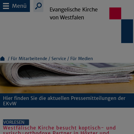
Menü
Für Mitarbeitende
Service
Für Medien
Hier finden Sie die aktuellen Pressemitteilungen der
EKvW
VORLESEN
Westfälische Kirche besucht koptisch- und
syrisch-orthodoxe Partner in Höxter und