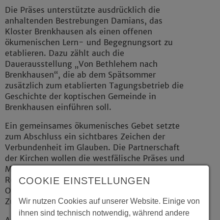
Die Präses unterstützte ausdrücklich die
anhaltenden Bestrebungen Damians, das
Kloster Brenkhausen als einen offenen
ökumenischen Lern- und Begegnungsort zu
etablieren. Dazu zählt auch die
Dauerausstellung „Von Bethlehem nach
Brenkhausen“, die ab dem Spätsommer
zusätzlich zum etablierten Tagungsbetrieb die
Geschichte der koptischen Gemeinde in
Brenkhausen einführen soll.
Ein gemeinsames ökumenisches Gebet setzte
zum Abschluss ein sichtbares Zeichen der
Verbundenheit im Glauben. Die Partnerschaft
der Kirchen wollen die westfälische Präses und
Metropolit Damian mit einer gemeinsamen
Reise zu den Wurzeln der Koptisch-
COOKIE EINSTELLUNGEN
Orthodoxen Kirche nach Ägypten in naher
Zukunft weiter vertiefen.
Wir nutzen Cookies auf unserer Website. Einige von
ihnen sind technisch notwendig, während andere
Am Nachmittag führte der Besuch in das