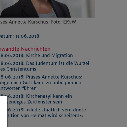
äses Annette Kurschus. Foto: EKvW
atum: 11.06.2018
rwandte Nachrichten
8.06.2018:
Kirche und Migration
8.06.2018:
Das Judentum ist die Wurzel
es Christentums
8.06.2018:
Präses Annette Kurschus:
rage nach Gott kann zu unbequemen
ntworten führen
8.06.2018:
Kirchenasyl kann ein
otwendiges Zeitfenster sein
8.06.2018:
»Jede staatlich verordnete
efinition von Heimat wird scheitern«