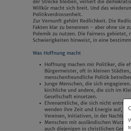
der Strecke bleiben, verliert die demokrat
Willkür macht sich breit. Und das wiederum
Politikverdrossenheit.
Zur Vernunft gehört Redlichkeit. Die Redl
Fakten klar zu benennen - aber ohne sie zu
Polemik zu nutzen. Die Fairness gebietet, n
Schwierigkeiten hinweist, in eine bestimmt
Was Hoffnung macht
Hoffnung machen mir Politiker, die e
Bürgermeister, oft in kleinen Städten
menschenfreundliche Politik betreibe
Junge Menschen, die sich engagieren
kirchliche und andere, die sich im K
Gesellschaft einsetzen.
Ehrenamtliche, die sich nicht entmutig
wenden ihre Zeit und Energie auf, bri
Vereinen, Initiativen, in der Nachbarsc
W
Menschen mit ausländischen Wurzeln,
t
auch diejenigen in christlichen Gem