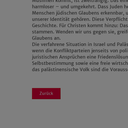
Muslimen kommt, ist zweitrangig. Das eine
harmloser – und umgekehrt. Dass Juden he
Menschen jüdischen Glaubens erkennbar, u
unserer Identität gehören. Diese Verpflich
Geschichte. Für Christen kommt hinzu: Das
stammen. Wenden wir uns gegen sie, greif
Glaubens an.
Die verfahrene Situation in Israel und Palä
wenn die Konfliktparteien jenseits von poli
juristischen Ansprüchen eine Friedenslösung
Selbstbestimmung sowie eine freie wirtscha
das palästinensische Volk sind die Voraus
Zurück