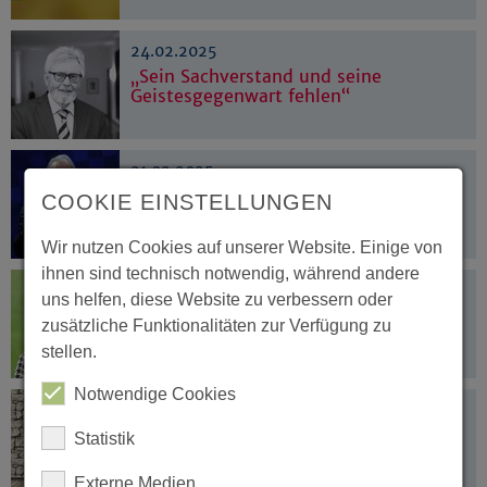
24.02.2025
„Sein Sachverstand und seine
Geistesgegenwart fehlen“
21.02.2025
Mahnung zu Kompromissen
COOKIE EINSTELLUNGEN
Wir nutzen Cookies auf unserer Website. Einige von
ihnen sind technisch notwendig, während andere
19.02.2025
uns helfen, diese Website zu verbessern oder
Kandidatin für Präsesamt nominiert
zusätzliche Funktionalitäten zur Verfügung zu
stellen.
Notwendige Cookies
06.02.2025
Einstellung der Verfahren war
Statistik
rechtmäßig
Externe Medien