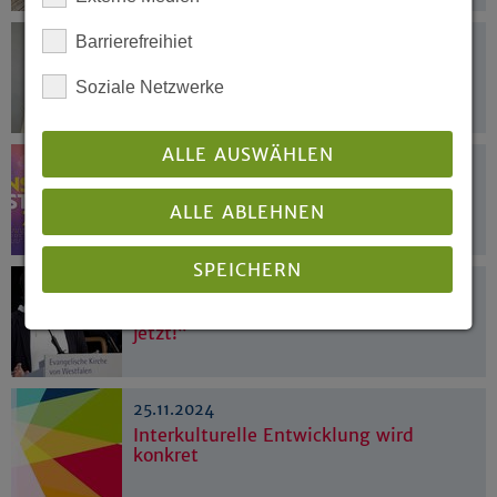
Barrierefreihiet
24.01.2025
Externe Expertise für eine
Soziale Netzwerke
Schlüsselposition
ALLE AUSWÄHLEN
10.01.2025
Menschenwürde. Nächstenliebe.
Zusammenhalt.
ALLE ABLEHNEN
SPEICHERN
26.11.2024
„Kirche braucht einen Kulturwandel –
jetzt!“
Details anzeigen
Impressum
|
Datenschutz
25.11.2024
Interkulturelle Entwicklung wird
konkret