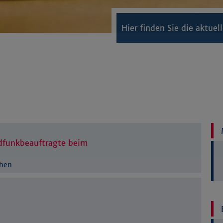
Hier finden Sie die aktue
dfunkbeauftragte beim
chen