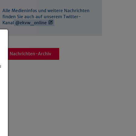
Alle Medieninfos und weitere Nachrichten
finden Sie auch auf unserem Twitter-
Kanal
@ekvw_online
Nachrichten-Archiv
u