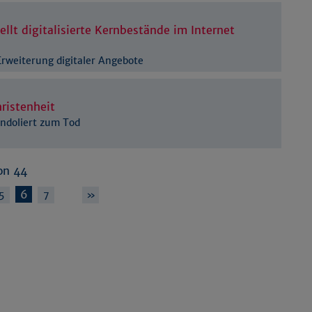
ellt digitalisierte Kernbestände im Internet
rweiterung digitaler Angebote
hristenheit
ondoliert zum Tod
on 44
6
…
5
7
»