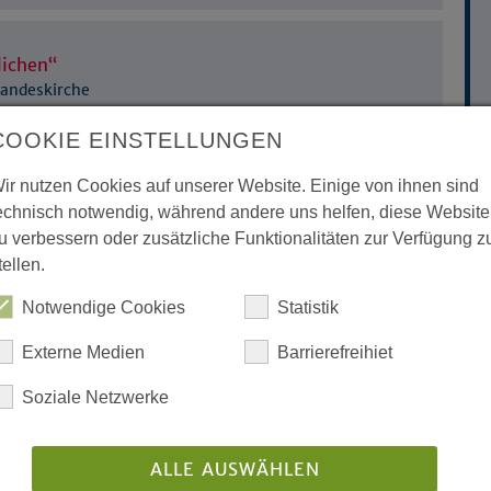
lichen“
 Landeskirche
COOKIE EINSTELLUNGEN
en Schulpreis
ir nutzen Cookies auf unserer Website. Einige von ihnen sind
s Gelsenkirchen unter
echnisch notwendig, während andere uns helfen, diese Website
u verbessern oder zusätzliche Funktionalitäten zur Verfügung z
tellen.
 Menschen in ihrem Christsein
Notwendige Cookies
Statistik
Externe Medien
Barrierefreihiet
hen Kirche wurde in ihr
Soziale Netzwerke
chen Kirche nimmt ihren Dienst
ALLE AUSWÄHLEN
ührung in der