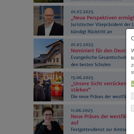
01.07.2025
„Neue Perspektiven ermög
Juristischer Vizepräsident der
kündigt Rücktritt an
01.07.2025
Nominiert für den Deutsch
W
Evangelische Gesamtschule au
t
den besten Schulen
z
s
15.06.2025
„Unsere Sicht verrücken –
stärken“
Die neue Präses der westfälisc
Amt eingeführt
11.06.2025
Neue Präses der westfälis
auf
Festgottesdienst zur Amtseinf