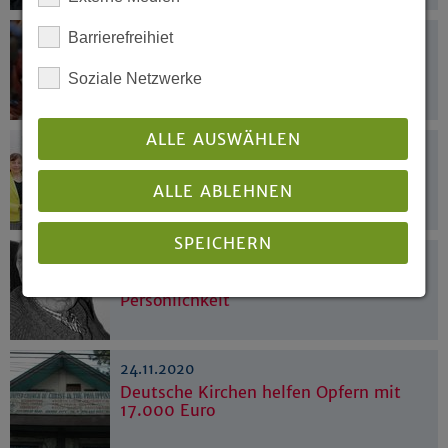
Barrierefreihiet
15.12.2020
CoronaUpdate:
Soziale Netzwerke
Weihnachtsgottesdienste 2020
ALLE AUSWÄHLEN
10.12.2020
„Seenotrettung ist Menschenpflicht“
ALLE ABLEHNEN
SPEICHERN
02.12.2020
Prägende und hoch geschätzte
Persönlichkeit
Details anzeigen
Impressum
|
Datenschutz
24.11.2020
Deutsche Kirchen helfen Opfern mit
17.000 Euro