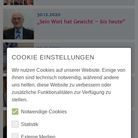
30.12.2020
„Sein Wort hat Gewicht – bis heute“
23.12.2020
Weihnachtsbesuche mit Augenmaß
COOKIE EINSTELLUNGEN
Wir nutzen Cookies auf unserer Website. Einige von
ihnen sind technisch notwendig, während andere
22.12.2020
uns helfen, diese Website zu verbessern oder
„Es wird Weihnachten – auch in
zusätzliche Funktionalitäten zur Verfügung zu
diesem verrückten Jahr“
stellen.
Notwendige Cookies
16.12.2020
„Er ist und bleibt eine Nummer für
Statistik
sich“
Externe Medien