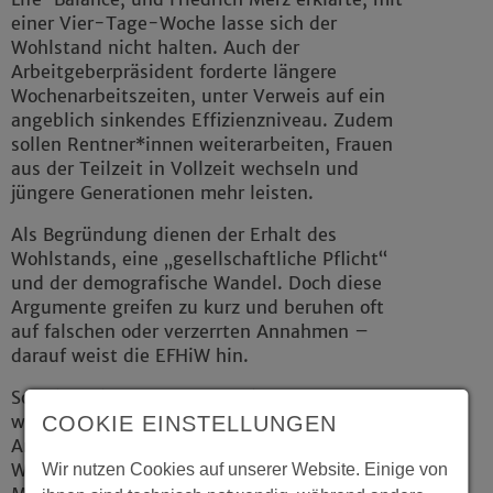
einer Vier-Tage-Woche lasse sich der
Wohlstand nicht halten. Auch der
Arbeitgeberpräsident forderte längere
Wochenarbeitszeiten, unter Verweis auf ein
angeblich sinkendes Effizienzniveau. Zudem
sollen Rentner*innen weiterarbeiten, Frauen
aus der Teilzeit in Vollzeit wechseln und
jüngere Generationen mehr leisten.
Als Begründung dienen der Erhalt des
Wohlstands, eine „gesellschaftliche Pflicht“
und der demografische Wandel. Doch diese
Argumente greifen zu kurz und beruhen oft
auf falschen oder verzerrten Annahmen –
darauf weist die EFHiW hin.
So sei es ein Irrtum, dass „die Deutschen zu
wenig arbeiten“: 2023 wurden so viele
COOKIE EINSTELLUNGEN
Arbeitsstunden geleistet wie seit der
Wiedervereinigung nicht – darunter 1,3
Wir nutzen Cookies auf unserer Website. Einige von