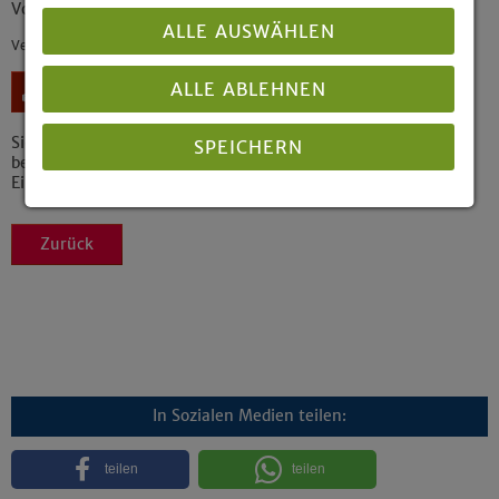
Vorgelegt von der "Arbeitsgruppe Gentechnik" der EKvW
ALLE AUSWÄHLEN
Veröffentlicht: 10/2004
ALLE ABLEHNEN
Download
Bestellen
Sie können auch gedruckte Exemplare dieses Dokuments
SPEICHERN
beziehen!
Einzelexemplare kostenlos, größere Mengen auf Anfrage
Details anzeigen
Zurück
Impressum
|
Datenschutz
In Sozialen Medien teilen:
teilen
teilen