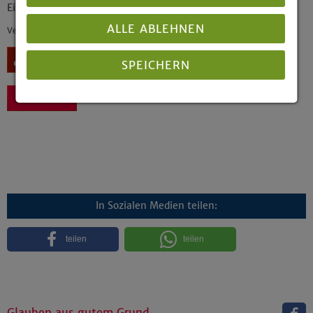
Ein Beitrag zur Zukunft der Arbeit
ALLE ABLEHNEN
Veröffentlicht: 07/2004
Download
SPEICHERN
Zurück
Details anzeigen
Impressum
|
Datenschutz
In Sozialen Medien teilen:
teilen
teilen
Glauben aus gutem Grund