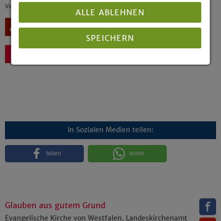
Veröffentlicht: 01/2006
ALLE ABLEHNEN
Download
Bestellen
SPEICHERN
Zurück
Details anzeigen
Impressum
|
Datenschutz
In Sozialen Medien teilen:
teilen
teilen
Glauben aus gutem Grund
Evangelische Kirche von Westfalen, Landeskirchenamt