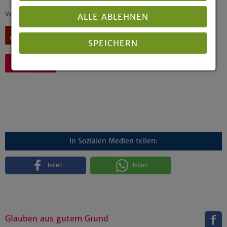
Veröffentlicht: 07/2000
ALLE ABLEHNEN
Download
SPEICHERN
Zurück
Details anzeigen
Impressum
|
Datenschutz
In Sozialen Medien teilen:
teilen
teilen
Glauben aus gutem Grund