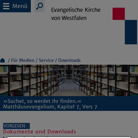
Menü
Für Medien
Service
Downloads
»Suchet, so werdet ihr finden.«
Matthäusevangelium, Kapitel 7, Vers 7
VORLESEN
Dokumente und Downloads