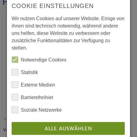
Hauptvorlage Christen und Juden
COOKIE EINSTELLUNGEN
Wir nutzen Cookies auf unserer Website. Einige von
ihnen sind technisch notwendig, während andere
uns helfen, diese Website zu verbessern oder
zusätzliche Funktionalitäten zur Verfügung zu
stellen.
Notwendige Cookies
Statistik
Externe Medien
Barrierefreihiet
Soziale Netzwerke
ALLE AUSWÄHLEN
Vorwort des Präses der Evangelischen Kirche von Westfalen