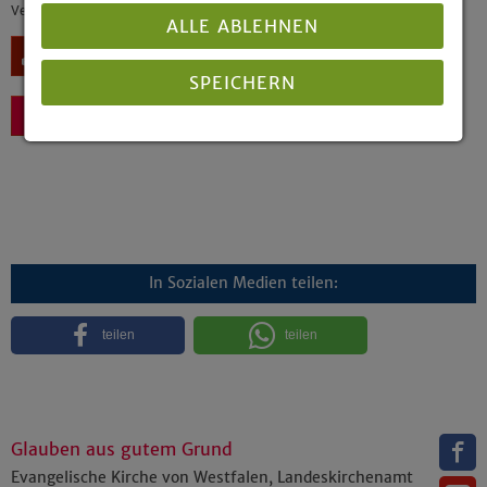
Veröffentlicht: 01/1999
ALLE ABLEHNEN
Download
SPEICHERN
Zurück
Details anzeigen
Impressum
|
Datenschutz
In Sozialen Medien teilen:
teilen
teilen
Glauben aus gutem Grund
Evangelische Kirche von Westfalen, Landeskirchenamt