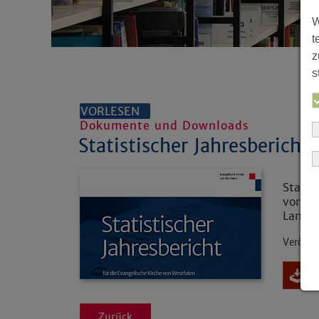
W
t
z
s
VORLESEN
Dokumente und Downloads
Statistischer Jahresbericht
Statis
von We
Lande
Veröffe
Zurück