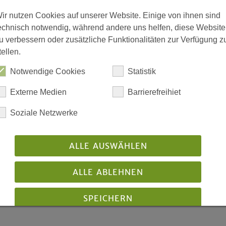
ir nutzen Cookies auf unserer Website. Einige von ihnen sind
»Suchet, so werdet ihr f
echnisch notwendig, während andere uns helfen, diese Website
Matthäusevangelium, Kapi
u verbessern oder zusätzliche Funktionalitäten zur Verfügung z
tellen.
Notwendige Cookies
Statistik
Externe Medien
Barrierefreihiet
 2023
Soziale Netzwerke
tischer Jahresbericht 2023 der Evangelischen Kirche
stfalen -
ALLE AUSWÄHLEN
ssynode 2023
ALLE ABLEHNEN
ntlicht: 11/2023
Download
SPEICHERN