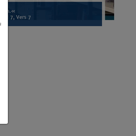
inden.«
tel 7, Vers 7
u