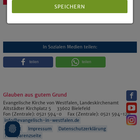
SPEICHERN
Details anzeigen
Impressum
|
Datenschutz
In Sozialen Medien teilen:
teilen
teilen
Glauben aus gutem Grund
Evangelische Kirche von Westfalen, Landeskirchenamt
Altstädter Kirchplatz 5
33602
Bielefeld
Fon (Zentrale):
0521 594-0
Fax (Zentrale):
0521 594-129
info@evangelisch-in-westfalen.de
Anfahrt
Impressum
Datenschutzerklärung
Transparenzseite