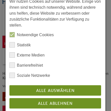
Haushaltsbuch 2025
Wir nutzen Cookies auf unserer Website. Einige von
ihnen sind technisch notwendig, während andere
uns helfen, diese Website zu verbessern oder
zusätzliche Funktionalitäten zur Verfügung zu
stellen.
Notwendige Cookies
Statistik
Externe Medien
Barrierefreihiet
Haushaltsbuch (ehem. Haushaltsplan) 2025 der Evangelischen
Soziale Netzwerke
Kirche von Westfalen
Veröffentlicht: 12/2024
ALLE AUSWÄHLEN
Download
ALLE ABLEHNEN
Zurück