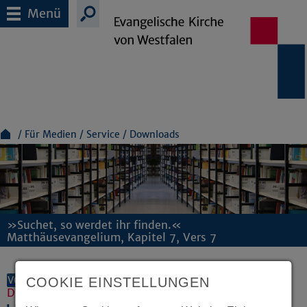
Menü
Für Medien
Service
Downloads
»Suchet, so werdet ihr finden.«
Matthäusevangelium, Kapitel 7, Vers 7
VORLESEN
COOKIE EINSTELLUNGEN
Dokumente und Downloads