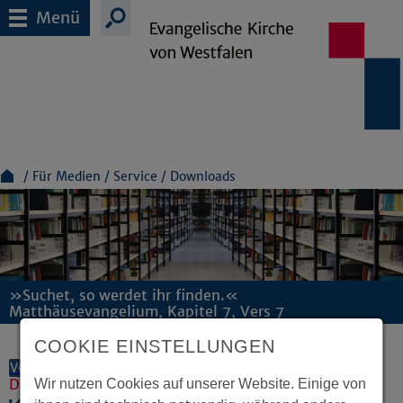
Menü
Für Medien
Service
Downloads
»Suchet, so werdet ihr finden.«
Matthäusevangelium, Kapitel 7, Vers 7
COOKIE EINSTELLUNGEN
VORLESEN
Dokumente und Downloads
Wir nutzen Cookies auf unserer Website. Einige von