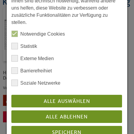
Kollektenplan 2025 - Kurzfassung
ihnen sind technisch notwendig, während andere
uns helfen, diese Website zu verbessern oder
zusätzliche Funktionalitäten zur Verfügung zu
stellen.
Notwendige Cookies
Statistik
Externe Medien
Barrierefreihiet
Hier gibt es den Kollektenplan für 2025 (Kurzform) als PDF-
Dokument zum Download.
Soziale Netzwerke
Veröffentlicht: 09/2024
Download
ALLE AUSWÄHLEN
ALLE ABLEHNEN
Zurück
SPEICHERN