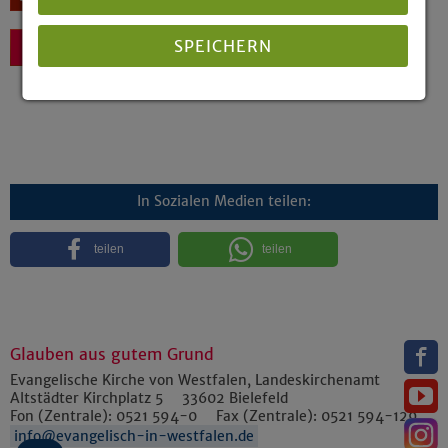
SPEICHERN
Zurück
Details anzeigen
Impressum
|
Datenschutz
In Sozialen Medien teilen:
teilen
teilen
Glauben aus gutem Grund
Evangelische Kirche von Westfalen, Landeskirchenamt
Altstädter Kirchplatz 5
33602
Bielefeld
Fon (Zentrale):
0521 594-0
Fax (Zentrale):
0521 594-129
info@evangelisch-in-westfalen.de