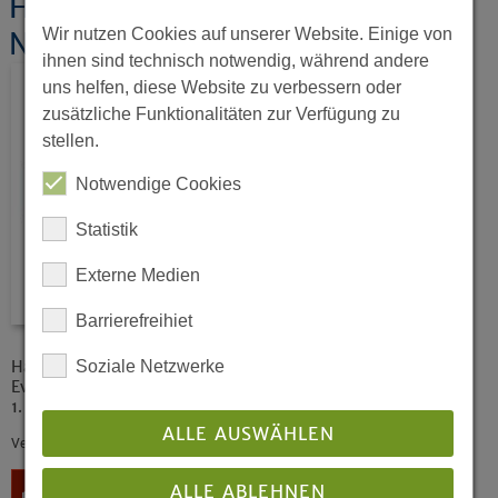
Haushaltsbuch 2024 - 1.
Wir nutzen Cookies auf unserer Website. Einige von
Nachtragshaushalt
ihnen sind technisch notwendig, während andere
uns helfen, diese Website zu verbessern oder
zusätzliche Funktionalitäten zur Verfügung zu
stellen.
Notwendige Cookies
Statistik
Externe Medien
Barrierefreihiet
Soziale Netzwerke
Haushaltsbuch (ehem. Haushaltsplan) 2024 der
Evangelischen Kirche von Westfalen
1. Nachtragshaushalt
ALLE AUSWÄHLEN
Veröffentlicht: 06/2024
Download
ALLE ABLEHNEN