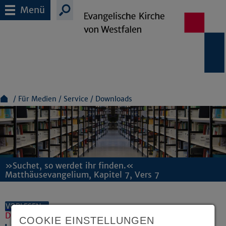
Menü
Für Medien
Service
Downloads
»Suchet, so werdet ihr finden.«
Matthäusevangelium, Kapitel 7, Vers 7
VORLESEN
Dokumente und Downloads
COOKIE EINSTELLUNGEN