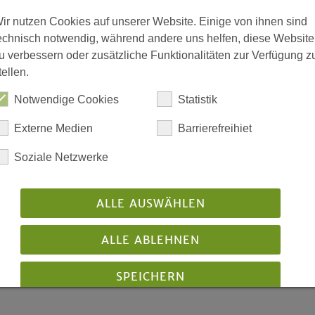
ir nutzen Cookies auf unserer Website. Einige von ihnen sind
»Suchet, so werdet ihr f
echnisch notwendig, während andere uns helfen, diese Website
Matthäusevangelium, Kapi
u verbessern oder zusätzliche Funktionalitäten zur Verfügung z
tellen.
Notwendige Cookies
Statistik
Externe Medien
Barrierefreihiet
Soziale Netzwerke
rt der evangelischen Landeskirchen und der
ischen Bistümer in Nordrhein-Westfalen zu Rosch
ALLE AUSWÄHLEN
ana 5784
ALLE ABLEHNEN
ntlicht: 09/2023
Download
SPEICHERN