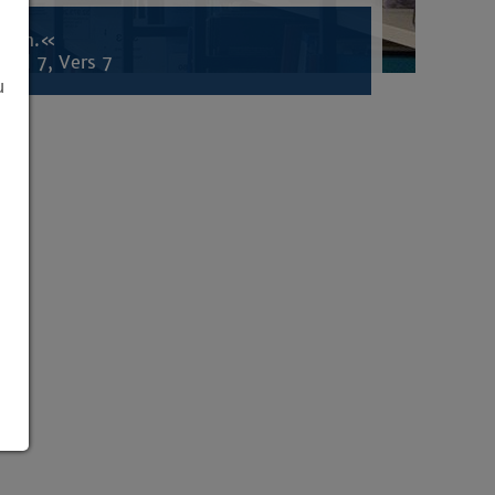
inden.«
tel 7, Vers 7
u