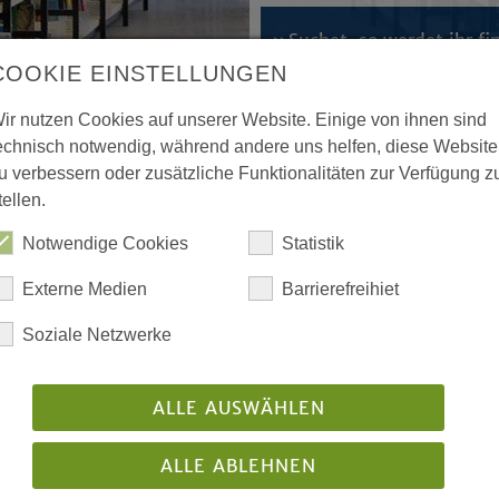
»Suchet, so werdet ihr f
Matthäusevangelium, Kapi
COOKIE EINSTELLUNGEN
ir nutzen Cookies auf unserer Website. Einige von ihnen sind
echnisch notwendig, während andere uns helfen, diese Website
u verbessern oder zusätzliche Funktionalitäten zur Verfügung z
tellen.
ntlichen) Tagung der 19.
Notwendige Cookies
Statistik
de 2022
Externe Medien
Barrierefreihiet
dlungen der 5. (ordentlichen) Tagung der 19.
Soziale Netzwerke
älischen Landessynode 2022
ntlicht: 02/2023
ALLE AUSWÄHLEN
Download
ALLE ABLEHNEN