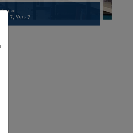
inden.«
tel 7, Vers 7
u