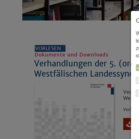
W
t
VORLESEN
z
Dokumente und Downloads
s
Verhandlungen der 5. (orde
Westfälischen Landessyno
Verhan
Westf
Veröffe