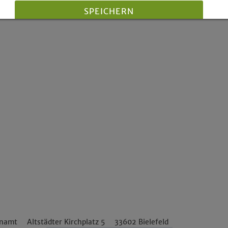
SPEICHERN
Details anzeigen
Impressum
|
Datenschutz
enamt
Altstädter Kirchplatz 5
33602
Bielefeld