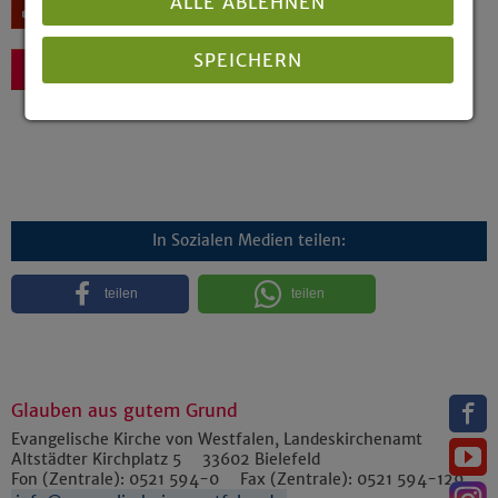
ALLE ABLEHNEN
Download
SPEICHERN
Zurück
Details anzeigen
Impressum
|
Datenschutz
In Sozialen Medien teilen:
teilen
teilen
Glauben aus gutem Grund
Evangelische Kirche von Westfalen, Landeskirchenamt
Altstädter Kirchplatz 5
33602
Bielefeld
Fon (Zentrale):
0521 594-0
Fax (Zentrale):
0521 594-129