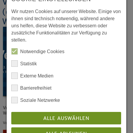
Verhandlungen der 2.
(ordentlichen) Tagung der 19.
Wir nutzen Cookies auf unserer Website. Einige von
ihnen sind technisch notwendig, während andere
Westfälischen Landessynode 2021
uns helfen, diese Website zu verbessern oder
zusätzliche Funktionalitäten zur Verfügung zu
stellen.
Notwendige Cookies
Statistik
Externe Medien
Barrierefreihiet
Soziale Netzwerke
Verhandlungen der 2. (ordentlichen) Tagung der 19.
Westfälischen Landessynode 2021
ALLE AUSWÄHLEN
Veröffentlicht: 01/2022